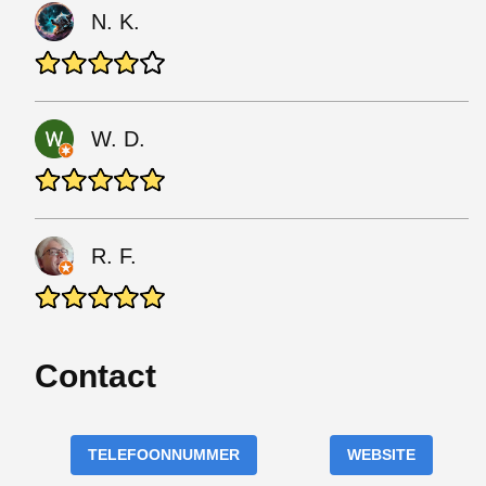
N. K.
W. D.
R. F.
Contact
TELEFOONNUMMER
WEBSITE