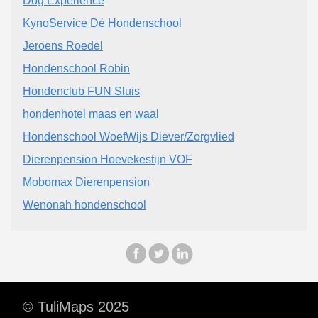
Dog Experience
KynoService Dé Hondenschool
Jeroens Roedel
Hondenschool Robin
Hondenclub FUN Sluis
hondenhotel maas en waal
Hondenschool WoefWijs Diever/Zorgvlied
Dierenpension Hoevekestijn VOF
Mobomax Dierenpension
Wenonah hondenschool
© TuliMaps 2025