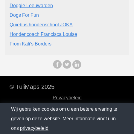
Doggie Leeuwarden
Dogs For Fun
Quiebus hondenschool JOKA
Hondencoach Francisca Louise
From Kali's Borders
© TuliMaps 2025
Privacybeleid
Contact
Wij gebruiken cookies om u een betere ervaring te
geven op deze website. Meer informatie vindt u in
SM.0
SM.1
SM.2
SM.3
SM.4
ons
privacybeleid
SM.5
SM.6