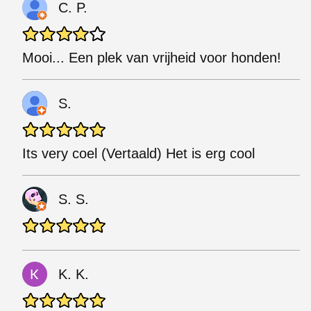
C. P.
Mooi... Een plek van vrijheid voor honden!
S.
Its very coel (Vertaald) Het is erg cool
S. S.
K. K.