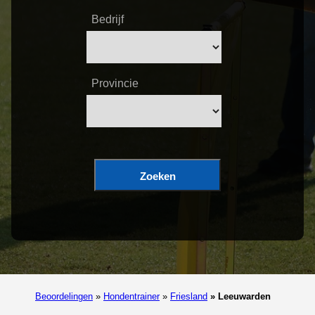
Bedrijf
Provincie
Zoeken
Beoordelingen
»
Hondentrainer
»
Friesland
»
Leeuwarden