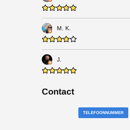
M. K.
J.
Contact
TELEFOONNUMMER