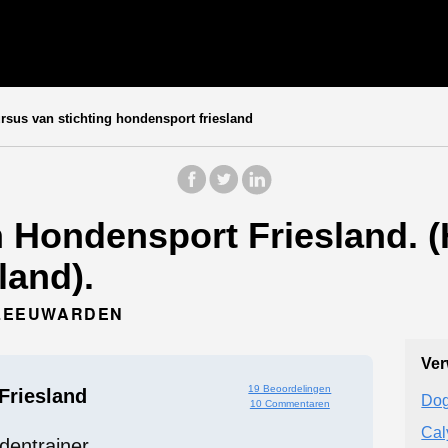
sus van stichting hondensport friesland
 Hondensport Friesland. (
land).
X LEEUWARDEN
Ver
19 Beoordelingen
Friesland
Dog
10 Commentaren
Cal
dentrainer