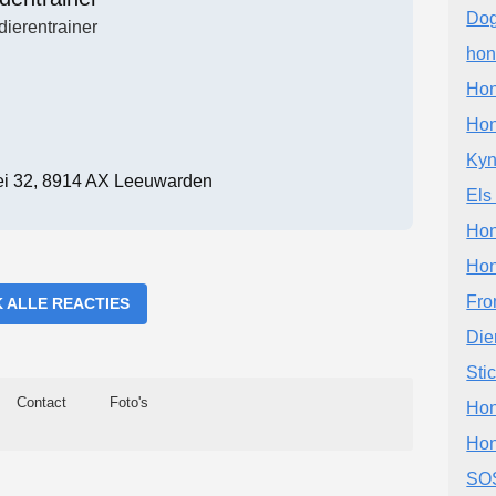
Dog
dierentrainer
hon
Hon
Hon
Kyn
ei 32, 8914 AX Leeuwarden
Els
Hon
Hon
Fro
K ALLE REACTIES
Die
Sti
Contact
Foto's
Hon
Hon
SOS