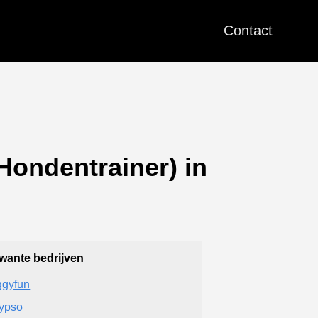
Contact
Hondentrainer) in
wante bedrijven
gyfun
ypso