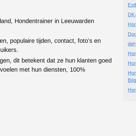
Est
DK-
sland, Hondentrainer in Leeuwarden
Hor
Do
en, populaire tijden, contact, foto's en
deH
uikers.
Hon
gen, dit betekent dat ze hun klanten goed
Hon
g voelen met hun diensten, 100%
Hon
Bil
Hon