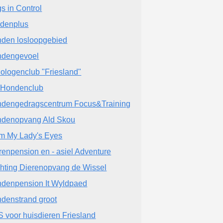
s in Control
denplus
den losloopgebied
dengevoel
ologenclub "Friesland"
 Hondenclub
dengedragscentrum Focus&Training
denopvang Ald Skou
m My Lady's Eyes
renpension en - asiel Adventure
chting Dierenopvang de Wissel
denpension It Wyldpaed
denstrand groot
 voor huisdieren Friesland