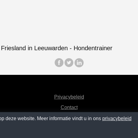
Privacybeleid
Contact
op deze website. Meer informatie vindt u in ons
privacybeleid
M.0
SM.1
SM.2
SM.3
SM.4
SM.5
SM
SM