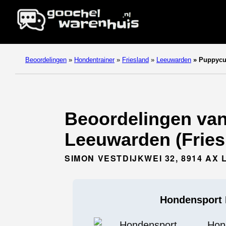
Beoordelingen
»
Hondentrainer
»
Friesland
»
Leeuwarden
»
Puppycur
Beoordelingen van
Leeuwarden (Fries
SIMON VESTDIJKWEI 32, 8914 A
Hondensport 
Hon