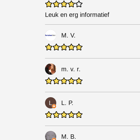
Leuk en erg informatief
M. V.
m. v. r.
L. P.
M. B.