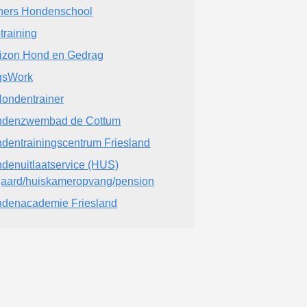
hers Hondenschool
training
izon Hond en Gedrag
gsWork
ondentrainer
denzwembad de Cottum
dentrainingscentrum Friesland
denuitlaatservice (HUS)
gaard/huiskameropvang/pension
denacademie Friesland