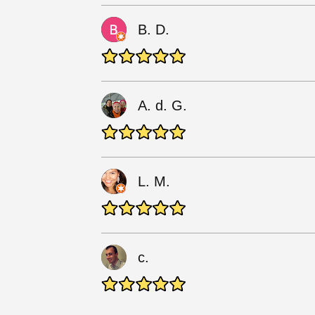
B. D.
A. d. G.
L. M.
c.