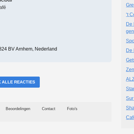
Gre
afé
‘t 
De 
gen
Spo
 6824 BV Arnhem, Nederland
De 
Get
Zen
AL
K ALLE REACTIES
Sta
Sur
Sha
Beoordelingen
Contact
Foto's
Caf