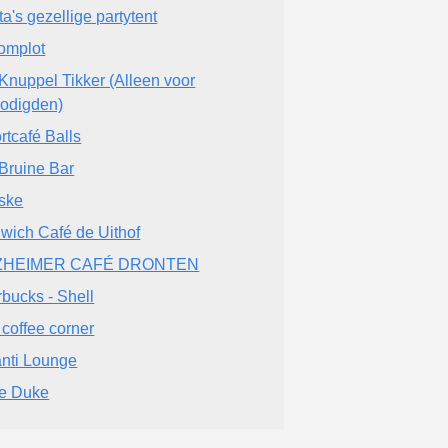
ta's gezellige partytent
Complot
Knuppel Tikker (Alleen voor
odigden)
rtcafé Balls
Bruine Bar
ske
wich Café de Uithof
ZHEIMER CAFÉ DRONTEN
rbucks - Shell
 coffee corner
nti Lounge
e Duke