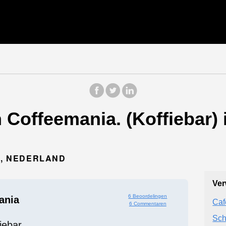
 Coffeemania. (Koffiebar)
M, NEDERLAND
Ver
6 Beoordelingen
ania
Caf
6 Commentaren
Sch
iebar