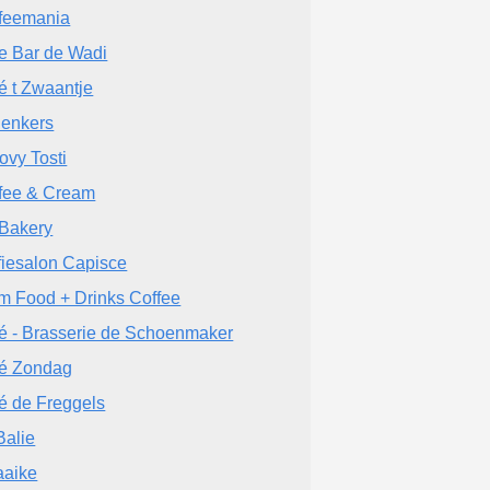
feemania
e Bar de Wadi
é t Zwaantje
enkers
ovy Tosti
fee & Cream
Bakery
fiesalon Capisce
m Food + Drinks Coffee
é - Brasserie de Schoenmaker
é Zondag
é de Freggels
Balie
Kaaike