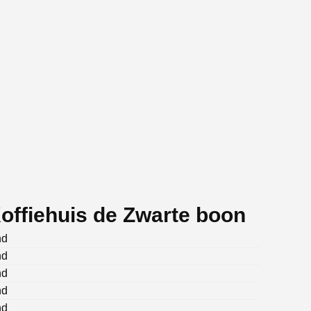
offiehuis de Zwarte boon
nd
nd
nd
nd
nd