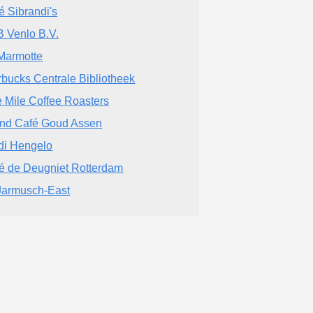
é Sibrandi's
 Venlo B.V.
Marmotte
rbucks Centrale Bibliotheek
 Mile Coffee Roasters
nd Café Goud Assen
di Hengelo
é de Deugniet Rotterdam
Jarmusch-East