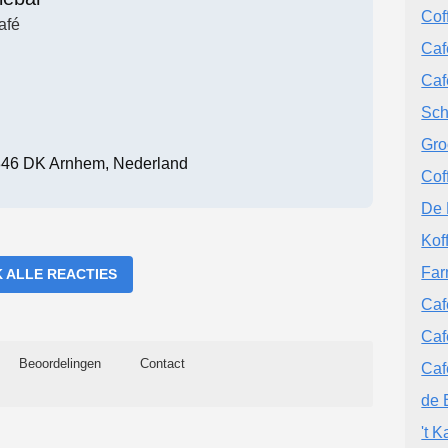
Cof
afé
Caf
Caf
Sch
Gro
6846 DK Arnhem, Nederland
Cof
De 
Kof
Far
K ALLE REACTIES
Caf
Caf
Beoordelingen
Contact
Caf
de 
't 