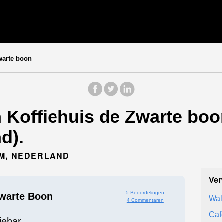
warte boon
Koffiehuis de Zwarte boon
d).
EM, NEDERLAND
Ver
5 Beoordelingen
Zwarte Boon
Wal
4 Commentaren
Caf
iebar