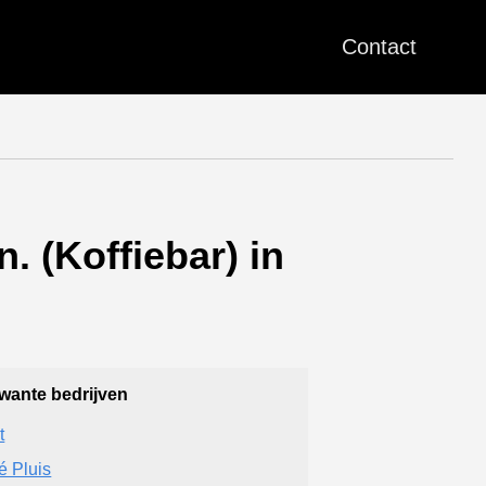
Contact
. (Koffiebar) in
wante bedrijven
t
é Pluis