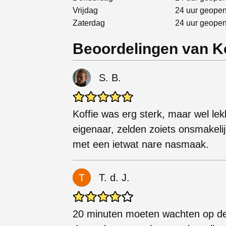
Vrijdag
24 uur geope
Zaterdag
24 uur geope
Beoordelingen van Ko
S. B.
Koffie was erg sterk, maar wel lek
eigenaar, zelden zoiets onsmakeli
met een ietwat nare nasmaak.
T. d. J.
20 minuten moeten wachten op de 