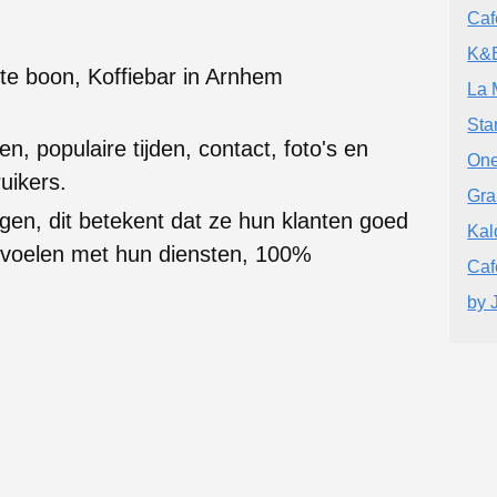
Caf
K&B
rte boon, Koffiebar in Arnhem
La 
Sta
en, populaire tijden, contact, foto's en
One
uikers.
Gra
gen, dit betekent dat ze hun klanten goed
Kal
g voelen met hun diensten, 100%
Caf
by 