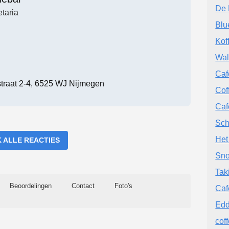
De 
taria
Blu
Kof
Wal
Caf
raat 2-4, 6525 WJ Nijmegen
Cof
Caf
Sch
Het
K ALLE REACTIES
Sno
Tak
Beoordelingen
Contact
Foto's
Caf
Edd
cof