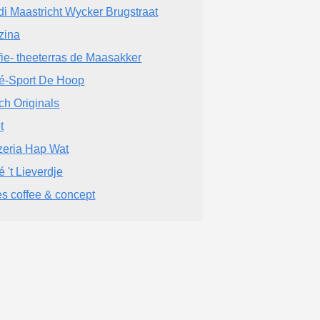
di Maastricht Wycker Brugstraat
zina
fie- theeterras de Maasakker
é-Sport De Hoop
ch Originals
t
zeria Hap Wat
é 't Lieverdje
es coffee & concept