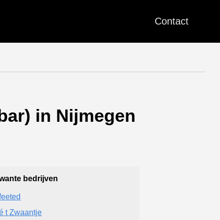
Contact
bar) in Nijmegen
wante bedrijven
feeted
é t Zwaantje