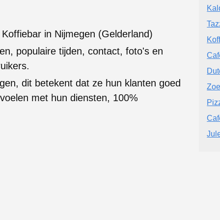
Kal
Taz
 Koffiebar in Nijmegen (Gelderland)
Kof
en, populaire tijden, contact, foto's en
Caf
uikers.
Dut
gen, dit betekent dat ze hun klanten goed
Zoe
g voelen met hun diensten, 100%
Piz
Caf
Jul