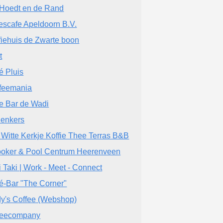
Hoedt en de Rand
escafe Apeldoorn B.V.
fiehuis de Zwarte boon
t
é Pluis
feemania
e Bar de Wadi
enkers
 Witte Kerkje Koffie Thee Terras B&B
oker & Pool Centrum Heerenveen
i Taki | Work - Meet - Connect
é-Bar "The Corner"
y's Coffee (Webshop)
feecompany