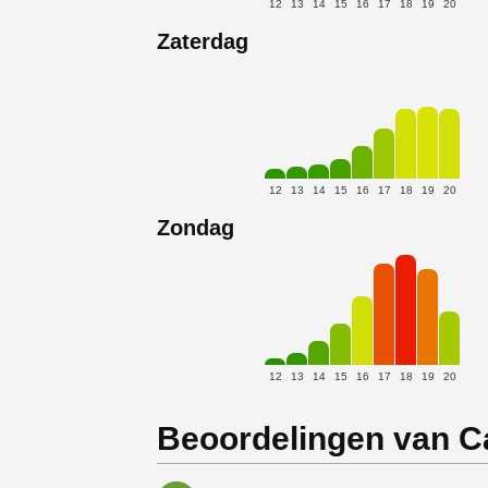
12
13
14
15
16
17
18
19
20
Zaterdag
12
13
14
15
16
17
18
19
20
Zondag
12
13
14
15
16
17
18
19
20
Beoordelingen van Ca