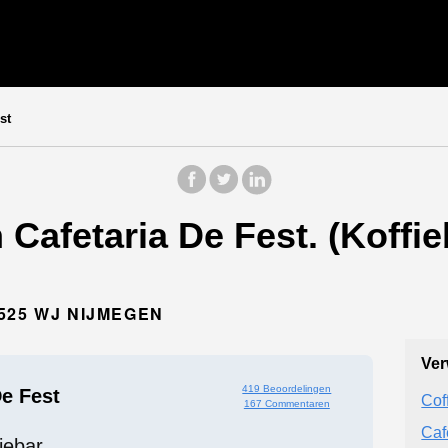
st
Cafetaria De Fest. (Koffie
525 WJ NIJMEGEN
Ver
419 Beoordelingen
De Fest
Cof
167 Commentaren
Caf
iebar