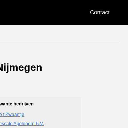
Contact
 Nijmegen
wante bedrijven
é t Zwaantje
escafe Apeldoorn B.V.