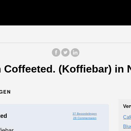
Coffeeted. (Koffiebar) in
EGEN
Ver
37 Beoordelingen
ted
Caf
28 Commentaren
Blu
fiebar