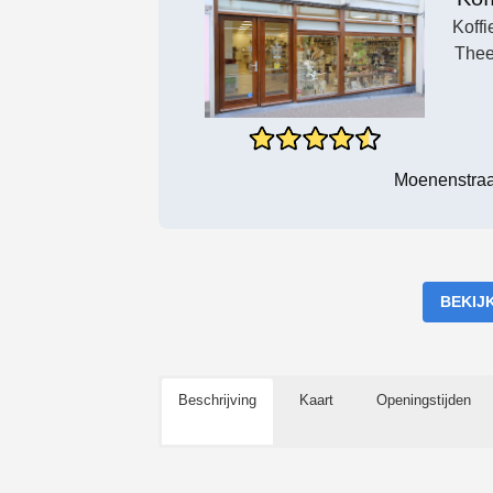
Koffi
Thee
Moenenstraa
BEKIJ
Beschrijving
Kaart
Openingstijden