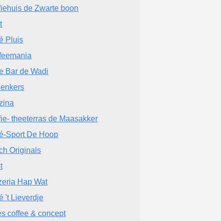
fiehuis de Zwarte boon
t
é Pluis
feemania
e Bar de Wadi
enkers
zina
fie- theeterras de Maasakker
é-Sport De Hoop
ch Originals
t
zeria Hap Wat
é 't Lieverdje
es coffee & concept