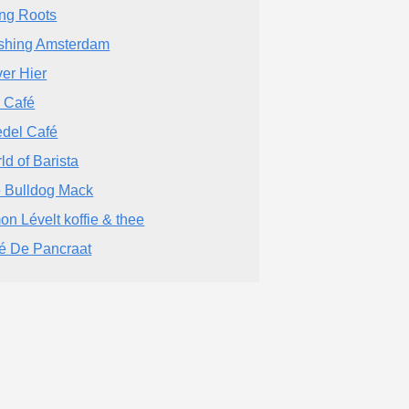
ing Roots
shing Amsterdam
ver Hier
 Café
del Café
ld of Barista
 Bulldog Mack
on Lévelt koffie & thee
é De Pancraat