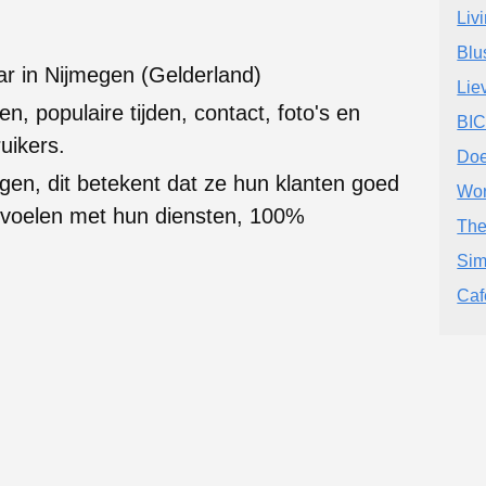
Liv
Blu
ar in Nijmegen (Gelderland)
Lie
en, populaire tijden, contact, foto's en
BIC
uikers.
Doe
gen, dit betekent dat ze hun klanten goed
Wor
g voelen met hun diensten, 100%
The
Sim
Caf