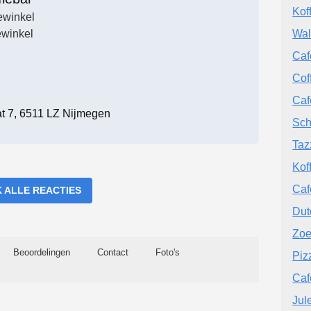
Kof
ewinkel
winkel
Wal
Caf
Cof
Caf
t 7, 6511 LZ Nijmegen
Sch
Taz
Kof
Caf
K ALLE REACTIES
Dut
Zoe
Beoordelingen
Contact
Foto's
Piz
Caf
Jul