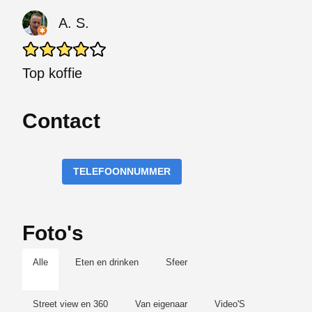
A. S.
Top koffie
Contact
TELEFOONNUMMER
Foto's
Alle
Eten en drinken
Sfeer
Street view en 360
Van eigenaar
Video'S