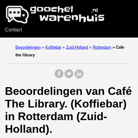
Contact
Beoordelingen
»
Koffiebar
»
Zuid-Holland
»
Rotterdam
»
Cafe
the library
Beoordelingen van Café
The Library. (Koffiebar)
in Rotterdam (Zuid-
Holland).