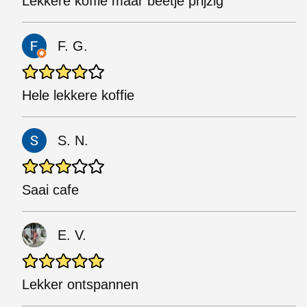
Lekkere koffie maar beetje prijzig
F. G.
Hele lekkere koffie
S. N.
Saai cafe
E. V.
Lekker ontspannen