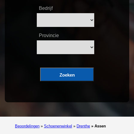
Bedrijf
Provincie
Zoeken
Beoordelingen
»
Schoenenwinkel
»
Drenthe
»
Assen