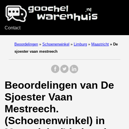
Contact
Beoordelingen
»
Schoenenwinkel
»
Limburg
»
Maastricht
»
De
sjoester vaan mestreech
Beoordelingen van De
Sjoester Vaan
Mestreech.
(Schoenenwinkel) in